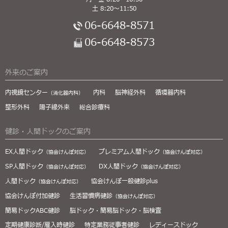
土 8:20～11:50
06-6648-8571
06-6648-8573
外来のご案内
内視鏡センター
内科
脳神経外科
循環器内科
（消化器内科）
整形外科
陽子線外来
総合診療科
健診・人間ドックのご案内
EX人間ドック
プレミアム人間ドック
（協会けんぽ対応）
（協会けんぽ対応）
SP人間ドック
DX人間ドック
（協会けんぽ対応）
（協会けんぽ対応）
人間ドック
協会けんぽ一般健診plus
（協会けんぽ対応）
協会けんぽ付加健診
生活習慣病健診
（協会けんぽ対応）
簡易ドックABC健診
脳ドック・簡易脳ドック・脳検査
定期健康診断/雇入時健診
特定業務従事者健診
レディースドック